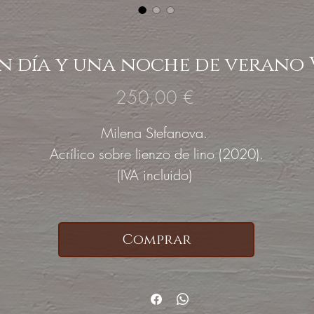
n día y una noche de verano 
Precio
250,00 €
Milena Stefanova.
Acrílico sobre lienzo de lino (2020)
.
(IVA incluido)
Comprar