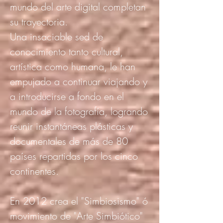
mundo del arte digital completan
su trayectoria.
Una insaciable sed de
conocimiento tanto cultural,
artística como humana, le han
empujado a continuar viajando y
a introducirse a fondo en el
mundo de la fotografía, logrando
reunir instantáneas plásticas y
documentales de más de 80
países repartidas por los cinco
continentes.
En 2012 crea el "Simbiosismo" ó
movimiento de "Arte Simbiótico"