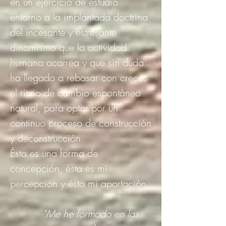
en un ejercicio de estudio
entorno a la implantada doctrina
del incesante y estresante
dinamismo que la actividad
humana acarrea y que sin duda
ha llegado a rebasar con creces
el ritmo de cambio espontáneo
natural, para optar por un
continuo proceso de construcción
y deconstrucción.
Ésta es una forma de
concepción, ésta es mi
percepción y ésta mi aportación.
"Me he formado en las