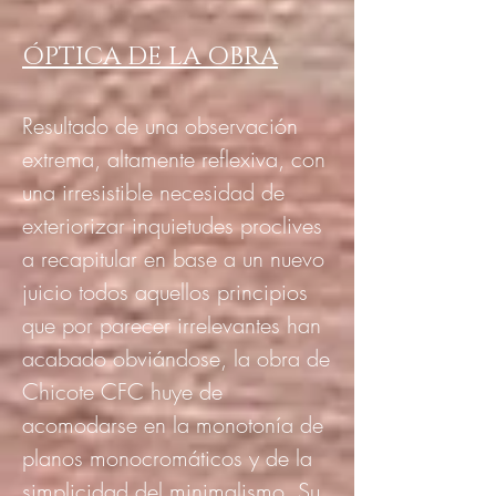
ÓPTICA DE LA OBRA
Resultado de una observación
extrema, altamente reflexiva, con
una irresistible necesidad de
exteriorizar inquietudes proclives
a recapitular en base a un nuevo
juicio todos aquellos principios
que por parecer irrelevantes han
acabado obviándose, la obra de
Chicote CFC huye de
acomodarse en la monotonía de
planos monocromáticos y de la
simplicidad del minimalismo. Su