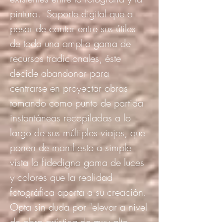
pintura. Soporte digital que a
pesar de contar entre sus útiles
de toda una amplia gama de
recursos tradicionales, éste
decide abandonar para
centrarse en proyectar obras
tomando como punto de partida
instantáneas recopiladas a lo
largo de sus múltiples viajes, que
ponen de manifiesto a simple
vista la fidedigna gama de luces
y colores que la realidad
fotográfica aporta a su creación.
Opta sin duda por "elevar a nivel
de obra artística de muy alto