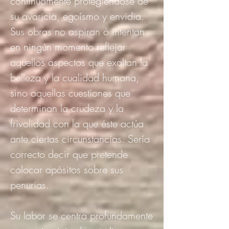
continuamente protegiéndose de
su avaricia, egoísmo y envidia.
Sus obras no aspiran ó intentan
en ningún momento reflejar
aquellos aspectos que exaltan la
belleza y la cualidad humana,
sino aquellas cuestiones que
determinan la crudeza y la
frivolidad con la que éste actúa
ante ciertas circunstancias. Sería
correcto decir que pretende
colocar apósitos sobre sus
penurias.
Su labor se centra profundamente