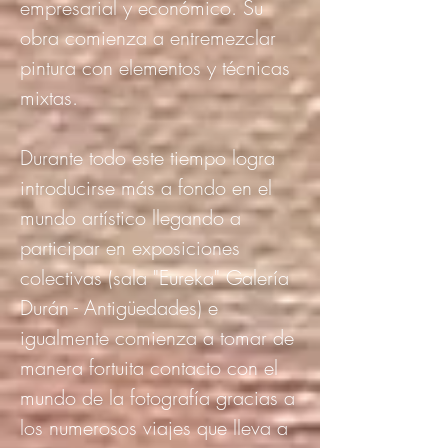
empresarial y económico. Su
obra comienza a entremezclar
pintura con elementos y técnicas
mixtas.
Durante todo este tiempo logra
introducirse más a fondo en el
mundo artístico llegando a
participar en exposiciones
colectivas (sala "Eureka" Galería
Durán - Antigüedades) e
igualmente comienza a tomar de
manera fortuita contacto con el
mundo de la fotografía gracias a
los numerosos viajes que lleva a