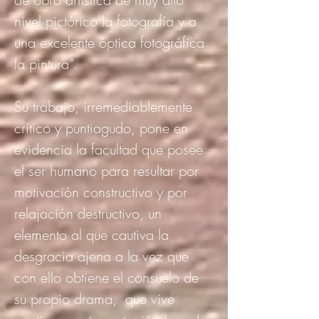
nivel pictórico la fotografía y a
una excelente óptica fotográfica
la pintura”.
Su trabajo, irremediablemente
crítico y puntiagudo, pone en
evidencia la facultad que posee
el ser humano para resultar por
motivación constructivo y por
relajación destructivo, un
elemento al que cautiva la
desgracia ajena a la vez que
con ello obtiene el consuelo de
su propio drama, que vive