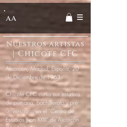
AA
Nuestros artistas
|
Chicote CFC
Alcorcón, Madrid, España, 20
de Diciembre de 1963.
Chicote CFC cursa sus estudios
de primaria, bachillerato y pre-
universitario en el “Centro de
Estudios Juan XXIII” de Alcorcón