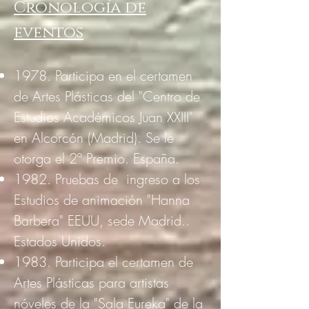
Cronología de
eventos
1978. Participa en el certamen
de Artes Plásticas del "Centro de
Estudios Académicos Juan XXIII"
en Alcorcón (Madrid). Se le
otorga el 2º Premio. España.
1982. Pruebas de ingreso a los
Estudios de animación "Hanna
Barbera" EEUU, sede Madrid..
Estados Unidos.
1983. Participa el certamen de
Artes Plásticas para artistas
nóveles de la "Sala Eureka" de la