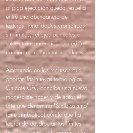
atípica ejecución queda resuelta
entre una abundancia de
texturas, tonalidades cromáticas
sin límites, reflejos puntuales y
sutiles transparencias a medio
camino de aparentar veladuras.
Amparado en los recursos que
aportan las nuevas tecnologías
Chicote CFC concibe una nueva
manera de hacer y de tratar el
arte que denomina "Simbiosismo"
(arte simbiótico) con la que ha
logrando desdibujar los límites
existentes entre la fotografía y la