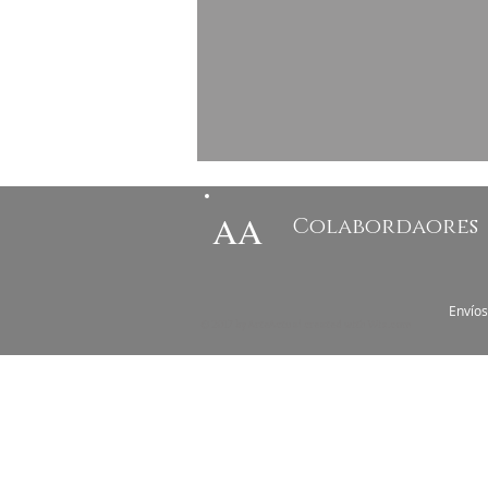
AA
Colabordaores
Envíos
© 2017 by ArteActual created with Wix.com