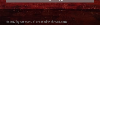
© 2017 by ArteActual created with Wix.com
Envíos y Devoluciones
Política de Cookies
Política de privacidad y Condiciones de uso
Colabordaores