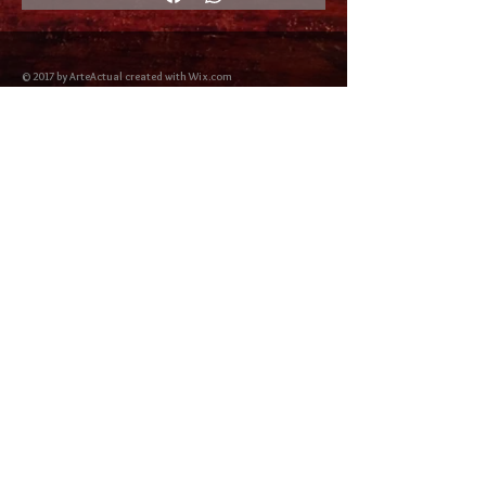
© 2017 by ArteActual created with Wix.com
Envíos y Devoluciones
Política de Cookies
Política de privacidad y Condiciones de uso
Colabordaores