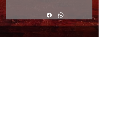
51x60cm
© 2017 by ArteActual created with Wix.com
Envíos y Devoluciones
Política de Cookies
Política de privacidad y Condiciones de uso
Colabordaores