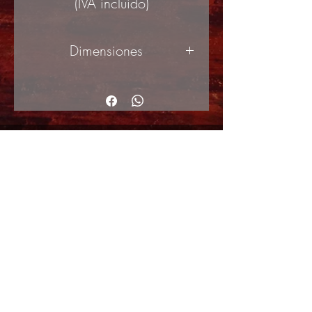
(IVA incluido)
Dimensiones
50x70cm
(ancho x alto)
© 2017 by ArteActual created with Wix.com
Envíos y Devoluciones
Política de Cookies
Política de privacidad y Condiciones de uso