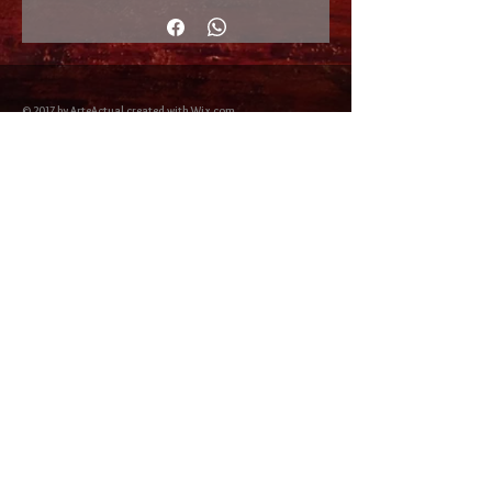
© 2017 by ArteActual created with Wix.com
Envíos y Devoluciones
Política de Cookies
Política de privacidad y Condiciones de uso
Colabordaores