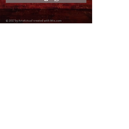
© 2017 by ArteActual created with Wix.com
Envíos y Devoluciones
Política de Cookies
Política de privacidad y Condiciones de uso
Colabordaores