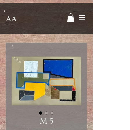
AA
M 5