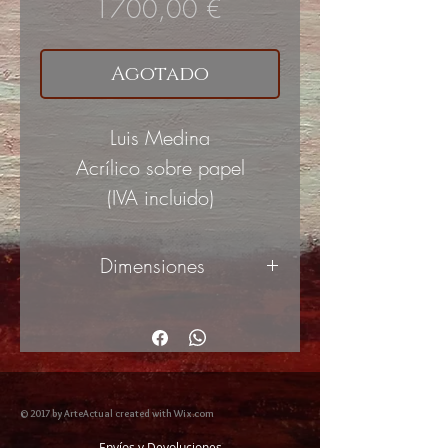
Precio
1700,00 €
Agotado
Luis Medina
Acrílico sobre papel
(IVA incluido)
Dimensiones
100x70
cm
© 2017 by ArteActual created with Wix.com
Envíos y Devoluciones