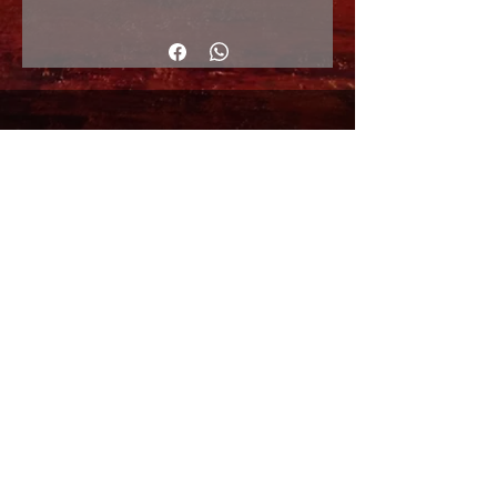
40x40cm
© 2017 by ArteActual created with Wix.com
Envíos y Devoluciones
Política de Cookies
Política de privacidad y Condiciones de uso
Colabordaores