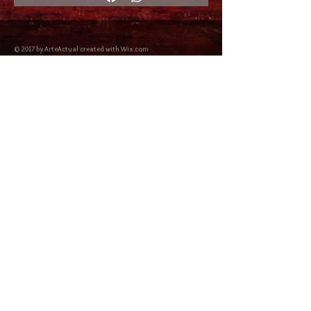
© 2017 by ArteActual created with Wix.com
Envíos y Devoluciones
Política de Cookies
Política de privacidad y Condiciones de uso
Colabordaores