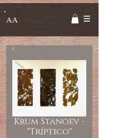
AA
Krum Stanoev -
"Tríptico"