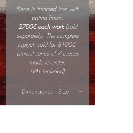
Piece in trimmed iron with
patina finish.
2700€ each work
(sold
separately). The complete
triptych sold for 8100€.
Limited series of 7 pieces
made to order.
(VAT included)
Dimensiones · Size
Tríptico: 150x120cm
(ancho
x alto | width x height)
Cada pieza: 50x120cm
(ancho x alto | width x height)