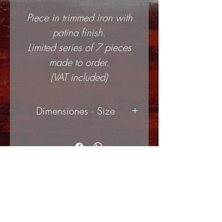
Piece in trimmed iron with
patina finish.
Limited series of 7 pieces
made to order.
(VAT included)
Dimensiones · Size
40x75cm
(ancho x alto
| width x height)
3mm
(espesor | thickness)
© 2017 by ArteActual created with Wix.com
Envíos y Devoluciones