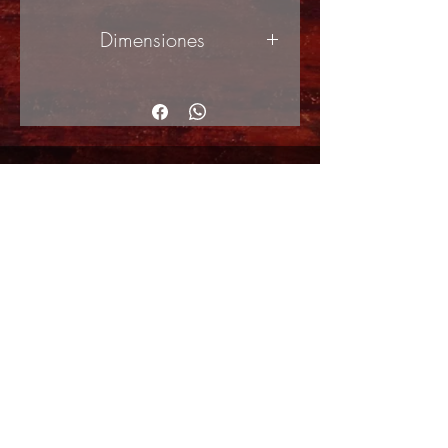
Dimensiones
65x100cm
© 2017 by ArteActual created with Wix.com
Envíos y Devoluciones
Política de Cookies
Política de privacidad y Condiciones de uso
Colabordaores