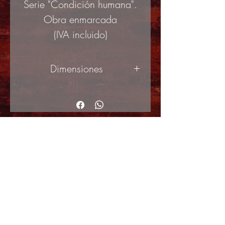
Serie "Condición humana".
Obra enmarcada
(IVA incluido)
Dimensiones
50x70cm
© 2017 by ArteActual created with Wix.com
Envíos y Devoluciones
Política de Cookies
Política de privacidad y Condiciones de uso