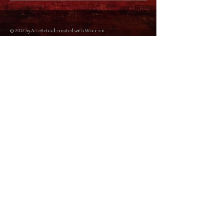
© 2017 by ArteActual created with Wix.com
Envíos y Devoluciones
Política de Cookies
Política de privacidad y Condiciones de uso
Colabordaores