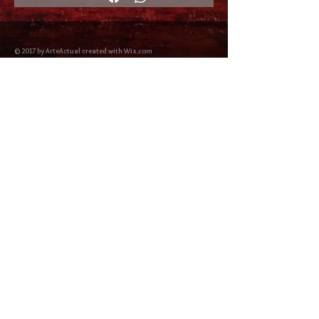
© 2017 by ArteActual created with Wix.com
Envíos y Devoluciones
Política de Cookies
Política de privacidad y Condiciones de uso
Colabordaores