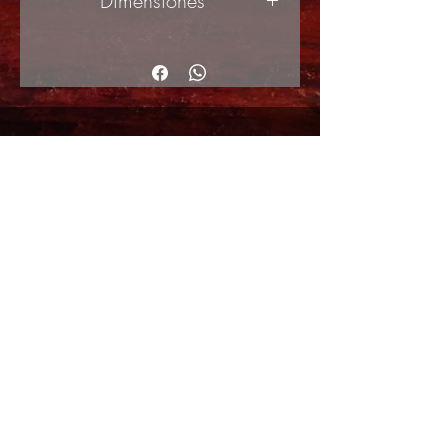
Dimensiones
60x80cm
© 2017 by ArteActual created with Wix.com
Envíos y Devoluciones
Política de Cookies
Política de privacidad y Condiciones de uso
Colabordaores