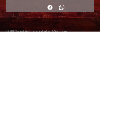
© 2017 by ArteActual created with Wix.com
Envíos y Devoluciones
Política de Cookies
Política de privacidad y Condiciones de uso
Colabordaores