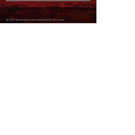
© 2017 by ArteActual created with Wix.com
Envíos y Devoluciones
Política de Cookies
Política de privacidad y Condiciones de uso
Colabordaores