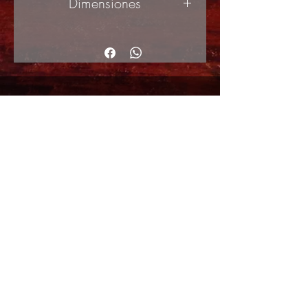
Dimensiones
73x92cm
© 2017 by ArteActual created with Wix.com
Envíos y Devoluciones
Política de Cookies
Política de privacidad y Condiciones de uso
Colabordaores