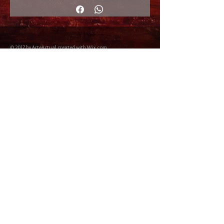
© 2017 by ArteActual created with Wix.com
Envíos y Devoluciones
Política de Cookies
Política de privacidad y Condiciones de uso
Colabordaores