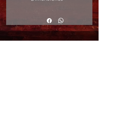
33x48cm
© 2017 by ArteActual created with Wix.com
Envíos y Devoluciones
Política de Cookies
Política de privacidad y Condiciones de uso
Colabordaores