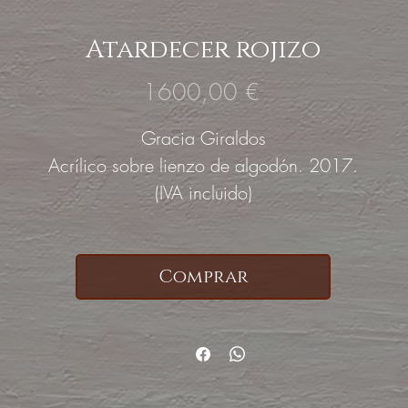
Atardecer rojizo
Precio
1600,00 €
Gracia Giraldos
Acrílico sobre lienzo de algodón. 2017.
(IVA incluido)
Comprar