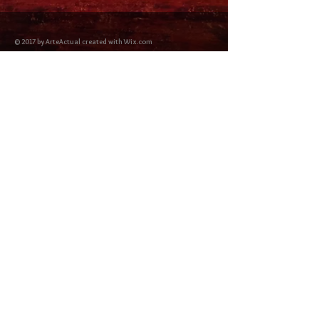
© 2017 by ArteActual created with Wix.com
Envíos y Devoluciones
Política de Cookies
Política de privacidad y Condiciones de uso
Colabordaores