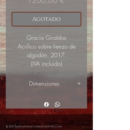
Precio
1200,00 €
Agotado
Gracia Giraldos
Acrílico sobre lienzo de
algodón. 2017.
(IVA incluido)
Dimensiones
61x50cm
© 2017 by ArteActual created with Wix.com