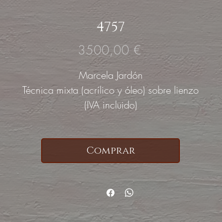
4757
Precio
3500,00 €
Marcela Jardón
Técnica mixta (acrílico y óleo) sobre lienzo
(IVA incluido)
Comprar